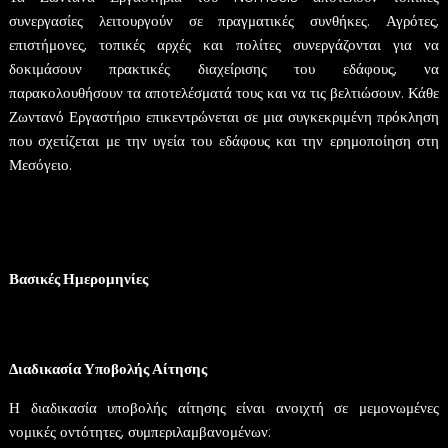
συνεργασίες λειτουργούν σε πραγματικές συνθήκες. Αγρότες,
επιστήμονες, τοπικές αρχές και πολίτες συνεργάζονται για να
δοκιμάσουν πρακτικές διαχείρισης του εδάφους, να
παρακολουθήσουν τα αποτελέσματά τους και να τις βελτιώσουν. Κάθε
Ζωντανό Εργαστήριο επικεντρώνεται σε μια συγκεκριμένη πρόκληση
που σχετίζεται με την υγεία του εδάφους και την ερημοποίηση στη
Μεσόγειο.
Κύπρος: Έδαφος – Βιώσιμη διαχείριση των υδατικών πόρων
Γαλλία: Βιοποικιλότητα εδάφους
Ιταλία: Έδαφος και καλλιέργειες
Ισπανία: Έδαφος και βοσκότοποι
Διασυνοριακό Τυνησία/Αλγερία: Διαχείριση του εδάφους
Βασικές Ημερομηνίες
Έναρξη πρόσκλησης: 01/06/2026
Καταληκτική ημερομηνία υποβολής: 01/08/2026
Έναρξη χρηματοδοτούμενων έργων: 01/10/2026
Διαδικασία Υποβολής Αίτησης
Η διαδικασία υποβολής αίτησης είναι ανοιχτή σε μεμονωμένες
νομικές οντότητες, συμπεριλαμβανομένων: