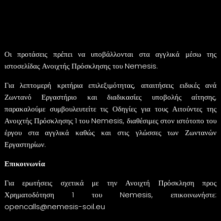
αγρότες και ιδιοκτήτες γης, αγροτικούς συνεταιρισμούς και οργανώσεις παραγωγών;
περιφερειακές ή τοπικές δημόσιες αρχές που διαχειρίζονται σχετικές εκτάσεις;
περιβαλλοντικές ΜΚΟ με διαχειριζόμενους χώρους επίδειξης;
ινστιτούτα εφαρμοσμένης έρευνας με πεδία μελέτης;
ΜΜΕ που λειτουργούν δοκιμαστικά αγροτεμάχια, πιλοτικές εκμεταλλεύσεις ή παρέχουν
σχετικές υπηρεσίες παρέμβασης για το έδαφος.
Οι προτάσεις πρέπει να υποβάλλονται στα αγγλικά μέσω της
ιστοσελίδας Ανοιχτής Πρόσκλησης του Nemesis
.
Για λεπτομερή κριτήρια επιλεξιμότητας, απαιτήσεις ειδικές ανά
Ζωντανό Εργαστήριο και διαδικασίες υποβολής αίτησης,
παρακαλούμε συμβουλευτείτε τις Οδηγίες για τους Αιτούντες της
Ανοιχτής Πρόσκλησης 1 του Nemesis, διαθέσιμες στον ιστότοπο του
έργου στα αγγλικά καθώς και στις γλώσσες των Ζωντανών
Εργαστηρίων.
Επικοινωνία
Για ερωτήσεις σχετικά με την Ανοιχτή Πρόσκληση προς
Χρηματοδότηση 1 του Nemesis, επικοινωνήστε:
opencalls@nemesis-soil.eu