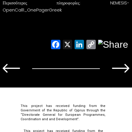
Περισσότερες πληροφορίες:
NEMESIS-
OpenCall1_OnePagerGreek
Facebook
X
LinkedIn
Copy
Link
This project has received funding from the
Government of the Republic of Cyprus through the
“Directorate General for European Programmes,
Coordination and and Development”.
This project has received funding from the