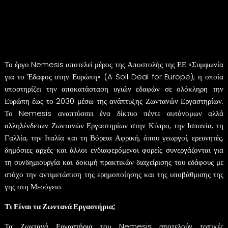
Αυξημένη προβολή και ενίσχυση της πολιτικής διάστασης των δράσεων μέσω
συμμετοχής σε πρωτοβουλία που συμβάλλει στην Αποστολή της ΕΕ για την Υγεία του
Εδάφους και στους ευρύτερους στόχους της ΕΕ για την υγεία του εδάφους και το
περιβάλλον.
Ευκαιρίες δικτύωσης με βασικούς φορείς του οικοσυστήματος από τη βιομηχανία, την
ακαδημαϊκή κοινότητα, τους φορείς χάραξης πολιτικής και την κοινωνία.
Δυνατότητα συμβολής στον συνσχεδιασμό, τη δοκιμή, την επικύρωση και την εφαρμογή
καινοτόμων λύσεων για την υγεία του εδάφους σε πραγματικές συνθήκες.
Το έργο Nemesis αποτελεί μέρος της Αποστολής της ΕΕ «Συμφωνία
για το Έδαφος στην Ευρώπη» (A Soil Deal for Europe), η οποία
υποστηρίζει την αποκατάσταση υγιών εδαφών σε ολόκληρη την
Ευρώπη έως το 2030 μέσω της ανάπτυξης Ζωντανών Εργαστηρίων.
Το Nemesis αναπτύσσει ένα δίκτυο πέντε αυτόνομων αλλά
αλληλένδετων Ζωντανών Εργαστηρίων στην Κύπρο, την Ισπανία, τη
Γαλλία, την Ιταλία και τη Βόρεια Αφρική, όπου γεωργοί, ερευνητές,
δημόσιες αρχές και άλλοι ενδιαφερόμενοι φορείς συνεργάζονται για
τη συνδημιουργία και δοκιμή πρακτικών διαχείρισης του εδάφους με
στόχο την αντιμετώπιση της ερημοποίησης και της υποβάθμισης της
γης στη Μεσόγειο.
Τι Είναι τα Ζωντανά Εργαστήρια;
Τα Ζωντανά Εργαστήρια του Nemesis αποτελούν τοπικές