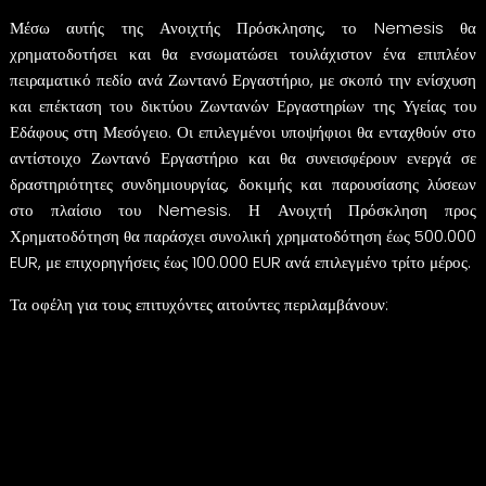
Μέσω αυτής της Ανοιχτής Πρόσκλησης, το Nemesis θα
χρηματοδοτήσει και θα ενσωματώσει τουλάχιστον ένα επιπλέον
πειραματικό πεδίο ανά Ζωντανό Εργαστήριο, με σκοπό την ενίσχυση
και επέκταση του δικτύου Ζωντανών Εργαστηρίων της Υγείας του
Εδάφους στη Μεσόγειο. Οι επιλεγμένοι υποψήφιοι θα ενταχθούν στο
αντίστοιχο Ζωντανό Εργαστήριο και θα συνεισφέρουν ενεργά σε
δραστηριότητες συνδημιουργίας, δοκιμής και παρουσίασης λύσεων
στο πλαίσιο του Nemesis. Η Ανοιχτή Πρόσκληση προς
Χρηματοδότηση θα παράσχει συνολική χρηματοδότηση έως 500.000
EUR, με επιχορηγήσεις έως 100.000 EUR ανά επιλεγμένο τρίτο μέρος.
Τα οφέλη για τους επιτυχόντες αιτούντες περιλαμβάνουν:
Χρηματοδοτική υποστήριξη για την επέκταση του δικτύου Ζωντανών Εργαστηρίων του
Nemesis.
Πρόσβαση στη γνώση, τις υποδομές και τις δραστηριότητες συμμετοχής ενδιαφερόμενων
μερών των Ζωντανών Εργαστηρίων, στις από κοινού αναπτυγμένες πρακτικές και τα
εργαλεία τους, καθώς και σε εκδηλώσεις του έργου και των Ζωντανών Εργαστηρίων
που επικεντρώνονται στην ερημοποίηση και την υποβάθμιση του εδάφους.
Επιστημονική και τεχνική καθοδήγηση από ειδικούς σε ζητήματα που σχετίζονται με το
έδαφος, τη γεωπληροφορική, τις κοινωνικές επιστήμες, την εκπαίδευση και
επαγγελματική κατάρτιση, τις πολιτικές συστάσεις και την καινοτομία.
Ανάπτυξη ικανοτήτων και ενίσχυση δεξιοτήτων μέσω συμμετοχής σε δραστηριότητες
συνδημιουργίας, εργαστήρια, εκδηλώσεις δικτύωσης και διαδικασίες ανταλλαγής
γνώσεων εντός του οικοσυστήματος των Ζωντανών Εργαστηρίων.