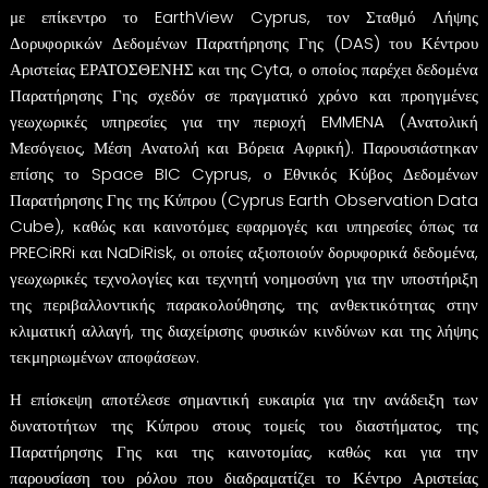
με επίκεντρο το EarthView Cyprus, τον Σταθμό Λήψης
Δορυφορικών Δεδομένων Παρατήρησης Γης (DAS) του Κέντρου
Αριστείας ΕΡΑΤΟΣΘΕΝΗΣ και της Cyta, ο οποίος παρέχει δεδομένα
Παρατήρησης Γης σχεδόν σε πραγματικό χρόνο και προηγμένες
γεωχωρικές υπηρεσίες για την περιοχή EMMENA (Ανατολική
Μεσόγειος, Μέση Ανατολή και Βόρεια Αφρική). Παρουσιάστηκαν
επίσης το Space BIC Cyprus, ο Εθνικός Κύβος Δεδομένων
Παρατήρησης Γης της Κύπρου (Cyprus Earth Observation Data
Cube), καθώς και καινοτόμες εφαρμογές και υπηρεσίες όπως τα
PRECiRRi και NaDiRisk, οι οποίες αξιοποιούν δορυφορικά δεδομένα,
γεωχωρικές τεχνολογίες και τεχνητή νοημοσύνη για την υποστήριξη
της περιβαλλοντικής παρακολούθησης, της ανθεκτικότητας στην
κλιματική αλλαγή, της διαχείρισης φυσικών κινδύνων και της λήψης
τεκμηριωμένων αποφάσεων.
Η επίσκεψη αποτέλεσε σημαντική ευκαιρία για την ανάδειξη των
δυνατοτήτων της Κύπρου στους τομείς του διαστήματος, της
Παρατήρησης Γης και της καινοτομίας, καθώς και για την
παρουσίαση του ρόλου που διαδραματίζει το Κέντρο Αριστείας